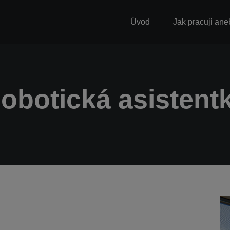
Úvod
Jak pracuji ane
obotická asistent