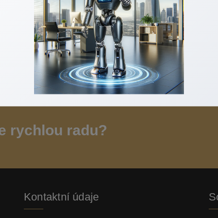
ujete?
Jak správně nacenit nemovitost?
Jak připravi
ODESLAT DOTAZ
e rychlou radu?
Kontaktní údaje
So