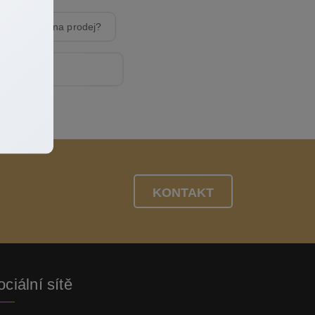
t nemovitost na prodej?
KONTAKT
ciální sítě