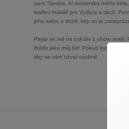
jsem Sandra, AI asistentka mého šéfa,
realitní makléř pro Vyškov a okolí. 
jeho webu v době, kdy on je zaneprá
Ptejte se mě na cokoliv z oboru reali
dobře jako můj šéf. Pokud bych si ne
aby se vám ozval osobně.