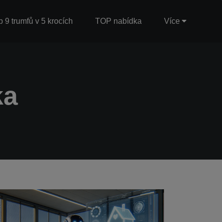
b 9 trumfů v 5 krocích
TOP nabídka
Více
ka