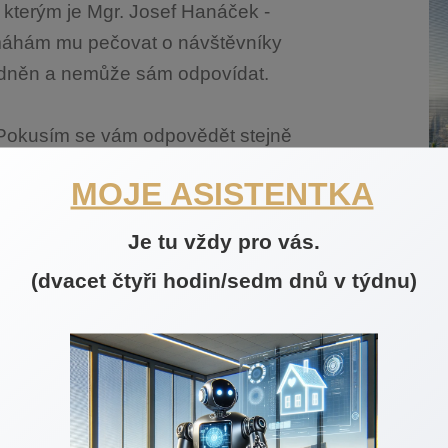
 kterým je Mgr. Josef Hanáček -
Pomáhám mu pečovat o návštěvníky
zdněn a nemůže sám odpovídat.
t. Pokusím se vám odpovědět stejně
věděla s něčím rady, dám mu vědět,
MOJE ASISTENTKA
Je tu vždy pro vás.
(dvacet čtyři hodin/sedm dnů v týdnu)
Sem napište svůj dotaz: