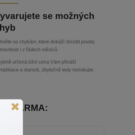
yvarujete se možných
hyb
hněte se chybám, které dokáží zbrzdit prodej
movitosti i v řádech měsíců.
ybně určená tržní cena Vám přináší
mplikace a starosti, zbytečně tedy neriskujte.
sti ZDARMA: