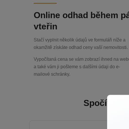
Online odhad během p
vteřin
Stačí vyplnit několik údajů ve formuláři níže a
okamžitě získáte odhad ceny vaší nemovitosti.
Vypočítaná cena se vám zobrazí ihned na web
a také vám ji pošleme s dalšími údaji do e-
mailové schránky.
Spočítejte