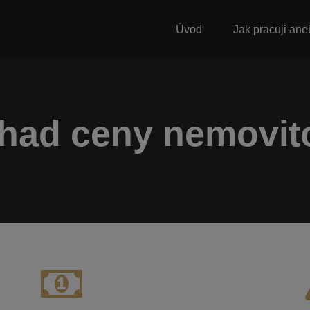
Úvod
Jak pracuji ane
had ceny nemovito