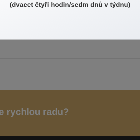
(dvacet čtyři hodin/sedm dnů v týdnu)
Vyberte typ nemovitosti:
e rychlou radu?