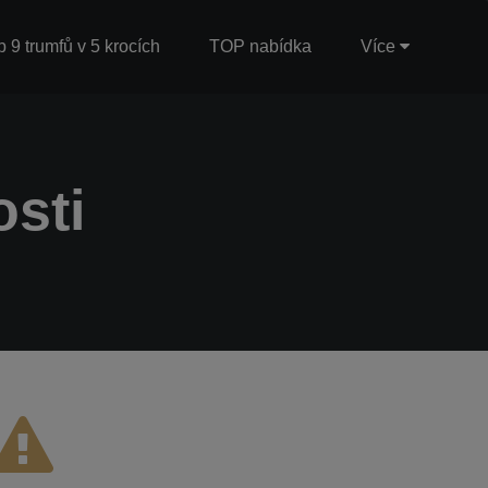
b 9 trumfů v 5 krocích
TOP nabídka
Více
sti