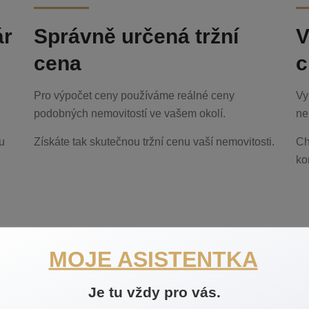
ár
Správně určená tržní
V
cena
c
Pro výpočet ceny používáme reálné ceny
Vy
podobných nemovitostí ve vašem okolí.
ne
u
Získáte tak skutečnou tržní cenu vaší nemovitosti.
Ch
ko
 si tržní hodnotu vaší nemovito
MOJE ASISTENTKA
Je tu vždy pro vás.