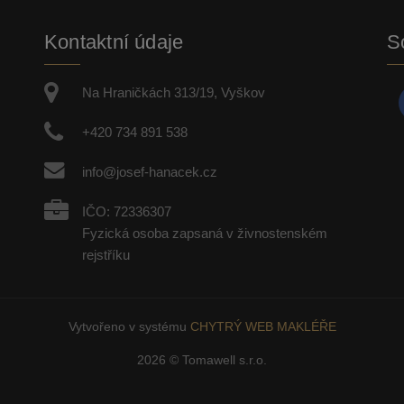
Kontaktní údaje
So
Na Hraničkách 313/19, Vyškov
+420 734 891 538
info@josef-hanacek.cz
IČO: 72336307
Fyzická osoba zapsaná v živnostenském
rejstříku
Vytvořeno v systému
CHYTRÝ WEB MAKLÉŘE
2026 © Tomawell s.r.o.