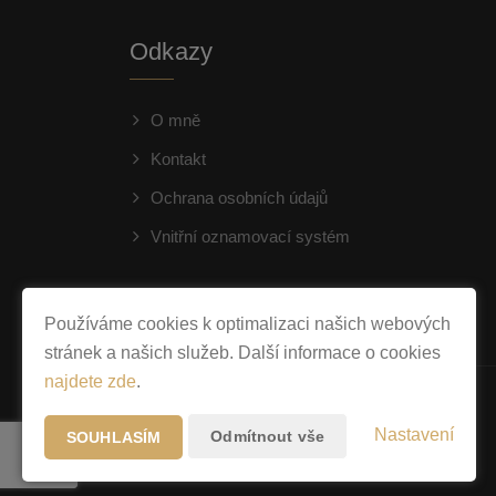
Odkazy
O mně
Kontakt
Ochrana osobních údajů
Vnitřní oznamovací systém
Používáme cookies k optimalizaci našich webových
stránek a našich služeb. Další informace o cookies
najdete zde
.
Nastavení
Odmítnout vše
SOUHLASÍM