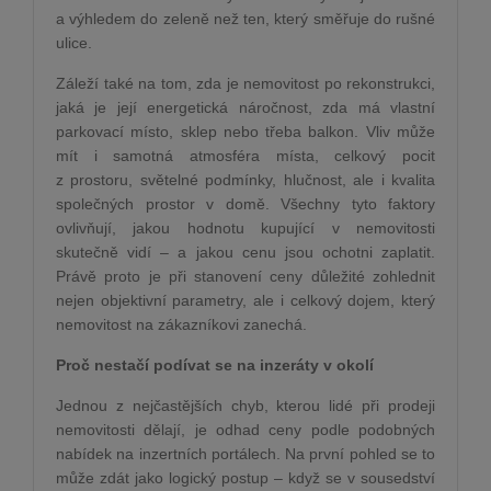
a výhledem do zeleně než ten, který směřuje do rušné
ulice.
Záleží také na tom, zda je nemovitost po rekonstrukci,
jaká je její energetická náročnost, zda má vlastní
parkovací místo, sklep nebo třeba balkon. Vliv může
mít i samotná atmosféra místa, celkový pocit
z prostoru, světelné podmínky, hlučnost, ale i kvalita
společných prostor v domě. Všechny tyto faktory
ovlivňují, jakou hodnotu kupující v nemovitosti
skutečně vidí – a jakou cenu jsou ochotni zaplatit.
Právě proto je při stanovení ceny důležité zohlednit
nejen objektivní parametry, ale i celkový dojem, který
nemovitost na zákazníkovi zanechá.
Proč nestačí podívat se na inzeráty v okolí
Jednou z nejčastějších chyb, kterou lidé při prodeji
nemovitosti dělají, je odhad ceny podle podobných
nabídek na inzertních portálech. Na první pohled se to
může zdát jako logický postup – když se v sousedství