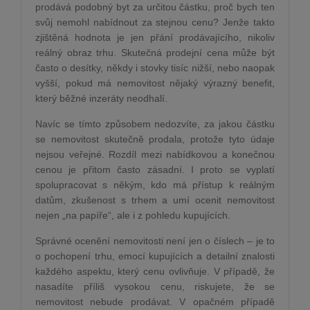
prodává podobný byt za určitou částku, proč bych ten
svůj nemohl nabídnout za stejnou cenu? Jenže takto
zjištěná hodnota je jen přání prodávajícího, nikoliv
reálný obraz trhu. Skutečná prodejní cena může být
často o desítky, někdy i stovky tisíc nižší, nebo naopak
vyšší, pokud má nemovitost nějaký výrazný benefit,
který běžné inzeráty neodhalí.
Navíc se tímto způsobem nedozvíte, za jakou částku
se nemovitost skutečně prodala, protože tyto údaje
nejsou veřejné. Rozdíl mezi nabídkovou a konečnou
cenou je přitom často zásadní. I proto se vyplatí
spolupracovat s někým, kdo má přístup k reálným
datům, zkušenost s trhem a umí ocenit nemovitost
nejen „na papíře“, ale i z pohledu kupujících.
Správné ocenění nemovitosti není jen o číslech – je to
o pochopení trhu, emocí kupujících a detailní znalosti
každého aspektu, který cenu ovlivňuje. V případě, že
nasadíte příliš vysokou cenu, riskujete, že se
nemovitost nebude prodávat. V opačném případě