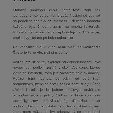
Stanovit správnou cenu nemovitosti není tak
jednoduché, jak by se mohlo zdát. Nestačí se podívat
na podobné nabídky na internetu – skutečná hodnota
každého bytu či domu závisí na mnoha faktorech.
V tomto článku zjistíte ty nejdůležitější a dozvíte se,
proč se vyplatí mít po boku odborníka.
Co všechno má vliv na cenu vaší nemovitosti?
Často je toho víc, než si myslíte
Možná jste už někdy zkoušeli odhadnout hodnotu své
nemovitosti podle inzerátů v okolí. Ale cena, kterou
vidíte na internetu, bývá jen začátkem celé skládačky.
Reálná tržní hodnota se odvíjí od celé řady
proměnných, které na první pohled nemusí být vůbec
zřejmé. Lokalita je sice jedním z klíčových prvků, ale
rozhodně nejde o jediný. Velkou roli hraje i aktuální
technický stav nemovitosti, její dispozice, počet
podlaží, dostupnost výtahu nebo třeba výhled z oken.
Jinou cenu může mít byt orientovaný na jih s lodžií