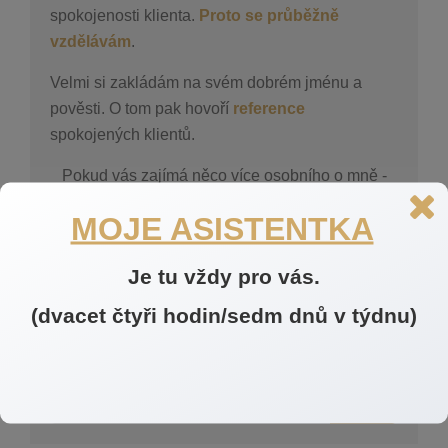
spokojenosti klienta.
Proto se průběžně
vzdělávám
.
Velmi si zakládám na svém dobrém jménu a
pověsti. O tom pak hovoří
reference
spokojených klientů.
Pokud vás zajímá něco více osobního o mně -
čtěte
zde.
MOJE ASISTENTKA
Je tu vždy pro vás.
(dvacet čtyři hodin/sedm dnů v týdnu)