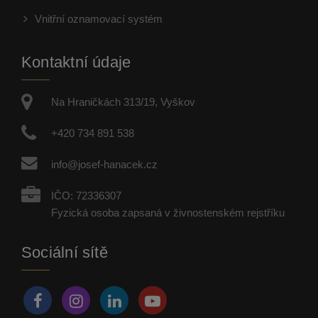
Vnitřní oznamovací systém
Kontaktní údaje
Na Hraničkách 313/19, Vyškov
+420 734 891 538
info@josef-hanacek.cz
IČO: 72336307
Fyzická osoba zapsaná v živnostenském rejstříku
Sociální sítě