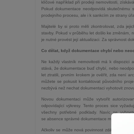
klíčové například při prodeji nemovitosti, získáv
Pokud dokumentace neodpovídá skutečnému st
prodejního procesu, ale i k sankcím ze strany úř
Majitelé by si proto měli zkontrolovat, zda j
stavby. Pokud v průběhu let došlo ke změnám, n
je nutné provést její aktualizaci. Za správnost 
Co dělat, když dokumentace chybí nebo neo
Ne každý vlastník nemovitosti má k dispozici 
stává, že dokumentace buď chybí, nebo neodpov
let ztratili, prvním krokem je ověřit, zda není 
můžete se pokusit kontaktovat původního proje
nezbývá než nechat dokumentaci vyhotovit znov
Novou dokumentaci může vytvořit autorizovan
odpovídající výkresy. Tento proces sice vyžaduj
všechny potřebné podklady. Navíc se vyhnet
se absence správné dokumentace může stát nep
Ačkoliv se může nová povinnost zdát jako zbyte