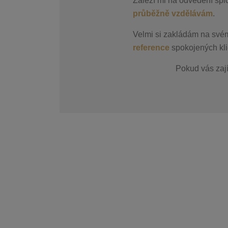
Záleží mi na odvedení špi
průběžně vzdělávám
.
Velmi si zakládám na své
reference
spokojených kli
Pokud vás zaj