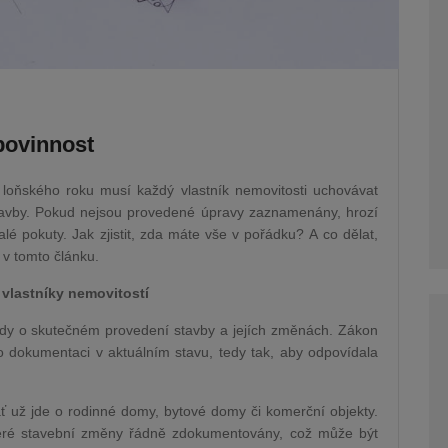
povinnost
loňského roku musí každý vlastník nemovitosti uchovávat
tavby. Pokud nejsou provedené úpravy zaznamenány, hrozí
alé pokuty. Jak zjistit, zda máte vše v pořádku? A co dělat,
v tomto článku.
vlastníky nemovitostí
dy o skutečném provedení stavby a jejích změnách. Zákon
o dokumentaci v aktuálním stavu, tedy tak, aby odpovídala
ať už jde o rodinné domy, bytové domy či komerční objekty.
veškeré stavební změny řádně zdokumentovány, což může být