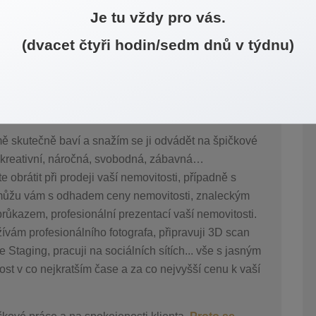
 zda vaše stavební dokumentace odpovídá skutečnosti, nebo
Je tu vždy pro vás.
jte se na mě obrátit prostřednictvím kontaktů uvedených
(dvacet čtyři hodin/sedm dnů v týdnu)
náček
mě skutečně baví a snažím se ji odvádět na špičkové
í, kreativní, náročná, svobodná, zábavná…
obrátit při prodeji vaší nemovitosti, případně s
Pomůžu vám s odhadem ceny nemovitosti, znaleckým
ůkazem, profesionální prezentací vaší nemovitosti.
ívám profesionálního fotografa, připravuji 3D scan
 Staging, pracuji na sociálních sítích... vše s jasným
ost v co nejkratším čase a za co nejvyšší cenu k vaší