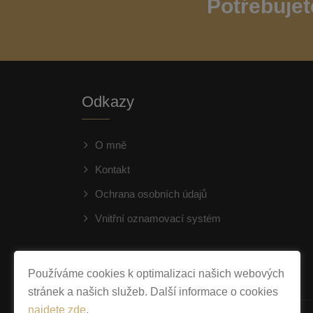
Potřebujet
Odkazy
O mně
Kontakt
Ochrana osobních údajů
Vnitřní oznamovací systém
Používáme cookies k optimalizaci našich webových
stránek a našich služeb. Další informace o cookies
najdete zde
.