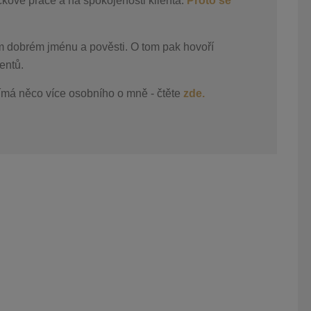
čkové práce a na spokojenosti klienta.
Proto se
m dobrém jménu a pověsti. O tom pak hovoří
entů.
ímá něco více osobního o mně - čtěte
zde.