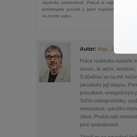
vlastníky nemovitostí. Pokud si nejste jisti,
potřebujete poradit s jejím doplněním, neváhe
na tomto webu.
Autor:
Mgr. Josef Ha
Práce realitního makléře 
úrovni. Je akční, emotivn
S důvěrou se na mě můžete 
jakoukoliv její etapou. 
posudkem, energetickým pr
Točím videoprohlídky, využ
nemovitosti, vytvářím Home
cílem. Prodat vaši nemovit
plné spokojenosti.