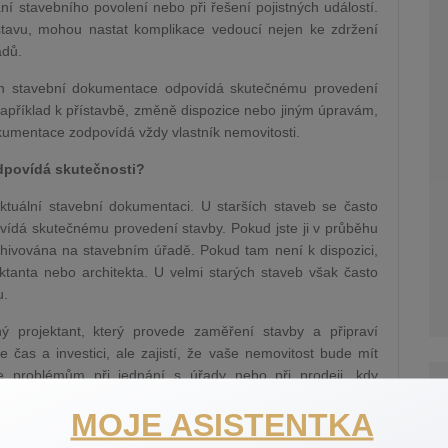
ání stavebního povolení nebo při řešení pojistných událostí.
avu, mohou nastat komplikace vedoucí nejen ke zdržení
adů.
ejich stavební dokumentace odpovídá skutečnému provedení
apříklad k přístavbě, změně dispozice nebo jiným úpravám,
dokumentace zodpovídá vždy vlastník nemovitosti.
dpovídá skutečnosti?
aktuální stavební dokumentaci. U starších staveb se často
ídá skutečnému provedení stavby. Pokud jste ji v průběhu
archivována na stavebním úřadě. Pokud tam není k dispozici,
ktanta nebo architekta. U velmi starých staveb však často
u.
ý projektant, který provede zaměření stavby a připraví
e čas a investici, ale zajistí, že vaše nemovitost bude mít
e problémům při jednání s úřady nebo při prodeji, kdy
říjemnou překážkou.
MOJE ASISTENTKA
čná administrativní zátěž, v dlouhodobém horizontu chrání