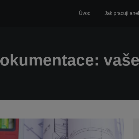
Úvod
Jak pracuji ane
dokumentace: vaše