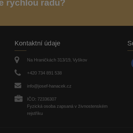
e rychlou radu?
Kontaktní údaje
So
Na Hraničkách 313/19, Vyškov
+420 734 891 538
info@josef-hanacek.cz
IČO: 72336307
Fyzická osoba zapsaná v živnostenském
rejstříku