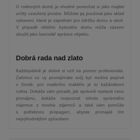
U rodinných domů je vhodné ponechat si jako majitel
určitý uzavřený prostor. Můžete jej používat jako sklad
vybavení, které je zapotřebí pro údržbu domu a okolí.
V případě většího bytového domu může zázemí
sloužit jako kancelář správce objektu.
Dobrá rada nad zlato
Každopádně je dobré si vzít na pomoc profesionála.
Zatímco co vy pronajímáte svůj byt možná poprvé
v životě, pro realitního makléře je to každodenní
rutina. Dokáže vám poradit, jak správně nastavit cenu
pronájmu, dokáže rozpoznat tohoto správného
nájemce z mnoha zájemců a také vám pomůže
s potřebnou propagací, abyste pronajali tím
nejvýhodnějším způsobem.