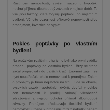
Růst cen nemovitostí, zvýšení sazeb u hypoték,
nechuť přijímat dlouhodobý závazek v nejisté době. To
vše jsou faktory, které zvyšují poptávku po nájemním
bydlení. Věnujte pozornost přípravě nemovitosti před
pronájmem, investice se vyplatí.
Pokles poptávky po vlastním
bydlení
Na pražském realitním trhu jsme byli jako první svědky
propadu poptávky po vlastním bydlení. Brzy se trend
začal propisovat i do dalších krajů. Enormní zájem se
nyní soustřeďuje okolo nemovitostí k pronájmu. Zájem
o pronájmy je hnán nejistotou na trhu. Lidé se obávají
vysokých sazeb hypotečních úvěrů, doufají v pokles
cen nemovitostí k prodeji, vnímají všeobecné
zdražování a nejsou ochotni přijímat dlouhodobé
závazky. Pronájem představuje flexibilní bydlení,
nemovitosti určené k pronájmu mizí z nabídky během