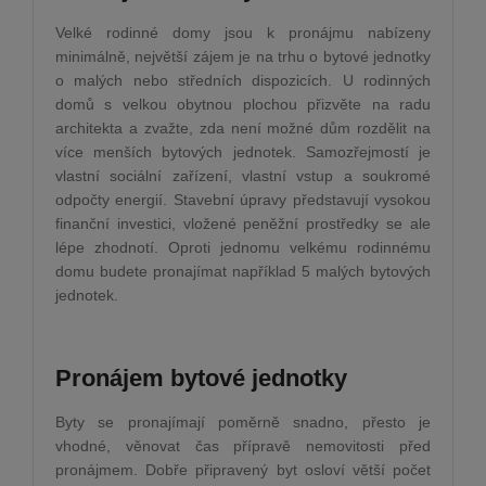
Velké rodinné domy jsou k pronájmu nabízeny
minimálně, největší zájem je na trhu o bytové jednotky
o malých nebo středních dispozicích. U rodinných
domů s velkou obytnou plochou přizvěte na radu
architekta a zvažte, zda není možné dům rozdělit na
více menších bytových jednotek. Samozřejmostí je
vlastní sociální zařízení, vlastní vstup a soukromé
odpočty energií. Stavební úpravy představují vysokou
finanční investici, vložené peněžní prostředky se ale
lépe zhodnotí. Oproti jednomu velkému rodinnému
domu budete pronajímat například 5 malých bytových
jednotek.
Pronájem bytové jednotky
Byty se pronajímají poměrně snadno, přesto je
vhodné, věnovat čas přípravě nemovitosti před
pronájmem. Dobře připravený byt osloví větší počet