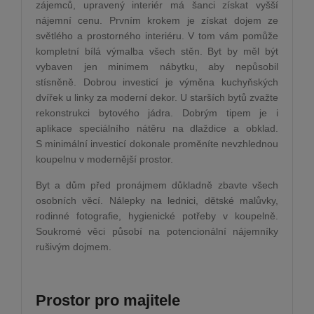
zájemců, upravený interiér má šanci získat vyšší
nájemní cenu. Prvním krokem je získat dojem ze
světlého a prostorného interiéru. V tom vám pomůže
kompletní bílá výmalba všech stěn. Byt by měl být
vybaven jen minimem nábytku, aby nepůsobil
stísněně. Dobrou investicí je výměna kuchyňských
dvířek u linky za moderní dekor. U starších bytů zvažte
rekonstrukci bytového jádra. Dobrým tipem je i
aplikace speciálního nátěru na dlaždice a obklad.
S minimální investicí dokonale proměníte nevzhlednou
koupelnu v modernější prostor.
Byt a dům před pronájmem důkladně zbavte všech
osobních věcí. Nálepky na lednici, dětské malůvky,
rodinné fotografie, hygienické potřeby v koupelně.
Soukromé věci působí na potencionální nájemníky
rušivým dojmem.
Prostor pro majitele