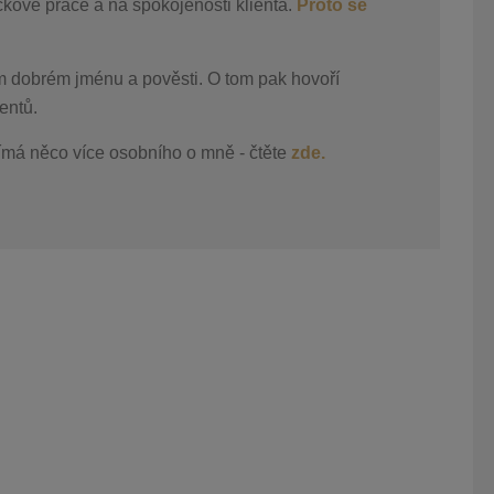
čkové práce a na spokojenosti klienta.
Proto se
m dobrém jménu a pověsti. O tom pak hovoří
entů.
ímá něco více osobního o mně - čtěte
zde.