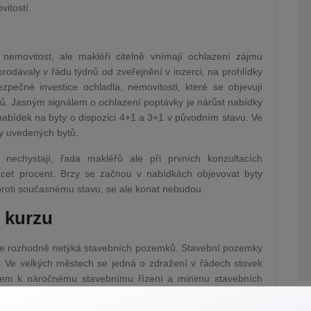
vitostí.
nemovitost, ale makléři citelně vnímají ochlazení zájmu
prodávaly v řádu týdnů od zveřejnění v inzerci, na prohlídky
pečné investice ochladla, nemovitosti, které se objevují
ců. Jasným signálem o ochlazení poptávky je nárůst nabídky
nabídek na byty o dispozici 4+1 a 3+1 v původním stavu. Ve
ky uvedených bytů.
 nechystají, řada makléřů ale při prvních konzultacích
acet procent. Brzy se začnou v nabídkách objevovat byty
oproti současnému stavu, se ale konat nebudou.
 kurzu
se rozhodně netýká stavebních pozemků. Stavební pozemky
y. Ve velkých městech se jedná o zdražení v řádech stovek
ledem k náročnému stavebnímu řízení a minimu stavebních
ávat, že by stavební pozemky měly v blízké budoucnosti
.