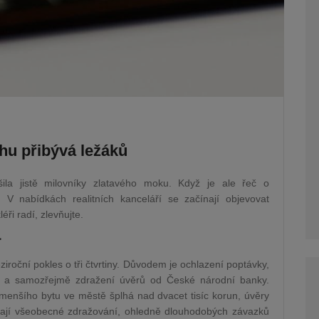
rhu přibývá ležáků
ila jistě milovníky zlatavého moku. Když je ale řeč o
. V nabídkách realitních kanceláří se začínají objevovat
éři radí, zlevňujte.
á
roční pokles o tři čtvrtiny. Důvodem je ochlazení poptávky,
rů a samozřejmě zdražení úvěrů od České národní banky.
 menšího bytu ve městě šplhá nad dvacet tisíc korun, úvěry
ímají všeobecné zdražování, ohledně dlouhodobých závazků