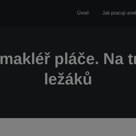
Úvod
Jak pracuji ane
 makléř pláče. Na 
ležáků