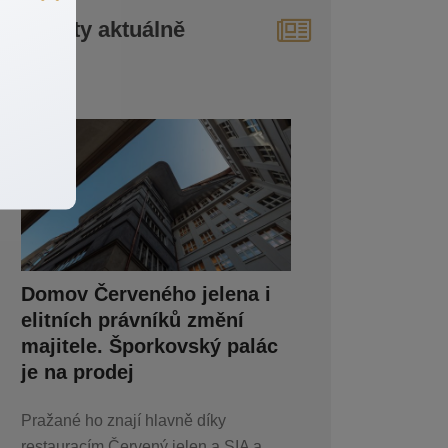
Reality aktuálně
Domov Červeného jelena i
elitních právníků změní
majitele. Šporkovský palác
je na prodej
Pražané ho znají hlavně díky
restauracím Červený jelen a SIA a