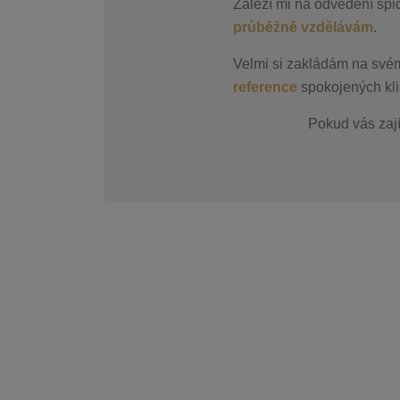
Záleží mi na odvedení špi
průběžně vzdělávám
.
Velmi si zakládám na své
reference
spokojených kli
Pokud vás zaj