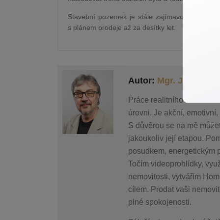
Stavební pozemek je stále zajímavou investiční
s plánem prodeje až za desítky let.
Autor:
Mgr. Josef Ha
Práce realitního makléře 
úrovni. Je akční, emotivn
S důvěrou se na mě můžete 
jakoukoliv její etapou. 
posudkem, energetickým pr
Točím videoprohlídky, využ
nemovitosti, vytvářím Home
cílem. Prodat vaši nemovit
plné spokojenosti.