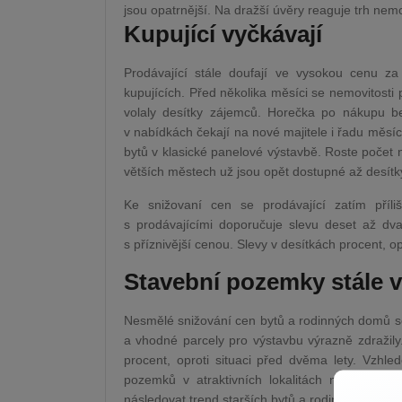
jsou opatrnější. Na dražší úvěry reaguje trh nemo
Kupující vyčkávají
Prodávající stále doufají ve vysokou cenu za 
kupujících. Před několika měsíci se nemovitosti 
volaly desítky zájemců. Horečka po nákupu bez
v nabídkách čekají na nové majitele i řadu měsí
bytů v klasické panelové výstavbě. Roste počet 
větších městech už jsou opět dostupné až desít
Ke snižovaní cen se prodávající zatím příliš
s prodávajícími doporučuje slevu deset až dv
s příznivější cenou. Slevy v desítkách procent, 
Stavební pozemky stále v
Nesmělé snižování cen bytů a rodinných domů 
a vhodné parcely pro výstavbu výrazně zdražil
procent, oproti situaci před dvěma lety. Vzh
pozemků v atraktivních lokalitách nelze oček
následovat trend starších bytů a rodinných domů