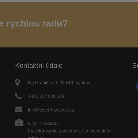
e rychlou radu?
Kontaktní údaje
So
Na Hraničkách 313/19, Vyškov
+420 734 891 538
info@josef-hanacek.cz
IČO: 72336307
Fyzická osoba zapsaná v živnostenském