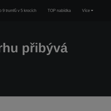
b 9 trumfů v 5 krocích
TOP nabídka
Více
trhu přibývá