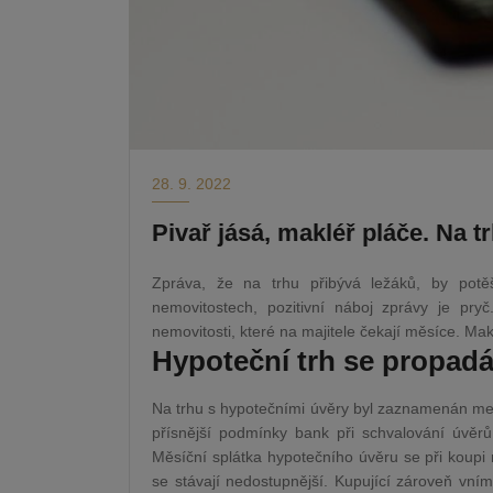
28. 9. 2022
Pivař jásá, makléř pláče. Na t
Zpráva, že na trhu přibývá ležáků, by potěš
nemovitostech, pozitivní náboj zprávy je pryč
nemovitosti, které na majitele čekají měsíce. Makl
Hypoteční trh se propad
Na trhu s hypotečními úvěry byl zaznamenán mezi
přísnější podmínky bank při schvalování úvě
Měsíční splátka hypotečního úvěru se při koupi
se stávají nedostupnější. Kupující zároveň vn