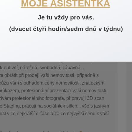
MOJE ASISTENTKA
 příležitostí, řada rodin vyhledává dnes pozemky ke koupi
Je tu vždy pro vás.
(dvacet čtyři hodin/sedm dnů v týdnu)
náček
mě skutečně baví a snažím se ji odvádět na špičkové
í, kreativní, náročná, svobodná, zábavná…
obrátit při prodeji vaší nemovitosti, případně s
Pomůžu vám s odhadem ceny nemovitosti, znaleckým
ůkazem, profesionální prezentací vaší nemovitosti.
ívám profesionálního fotografa, připravuji 3D scan
 Staging, pracuji na sociálních sítích... vše s jasným
ost v co nejkratším čase a za co nejvyšší cenu k vaší