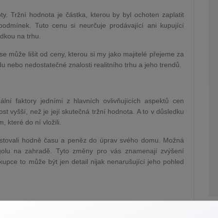
. Tržní hodnota je částka, kterou by byl ochoten zaplatit
 podmínek. Tuto cenu si neurčuje prodávající ani kupující
dkou na trhu.
se může lišit od ceny, kterou si my jako majitelé přejeme za
 nebo nedostatečné znalosti realitního trhu a jeho trendů.
ní faktory jedními z hlavních ovlivňujících aspektů cen
st vyšší, než je její skutečná tržní hodnota. A to v důsledku
 které do ní vložili.
vestovali hodně času a peněz do úprav svého domu. Možná
ergolu na zahradě. Tyto změny pro vás znamenají zvýšení
kupce to může být jen detail nijak nenarušující jeho pohled
odeji vaší nemovitosti. Mnohdy se může vyplatit obrátit se