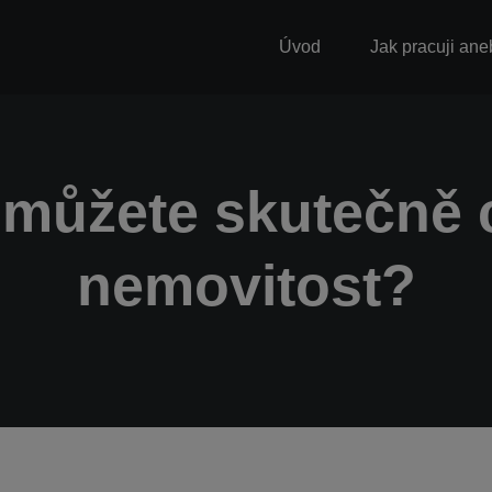
Úvod
Jak pracuji ane
 můžete skutečně c
nemovitost?