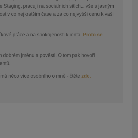
 Staging, pracuji na sociálních sítích... vše s jasným
ost v co nejkratším čase a za co nejvyšší cenu k vaší
čkové práce a na spokojenosti klienta.
Proto se
m dobrém jménu a pověsti. O tom pak hovoří
entů.
ímá něco více osobního o mně - čtěte
zde.