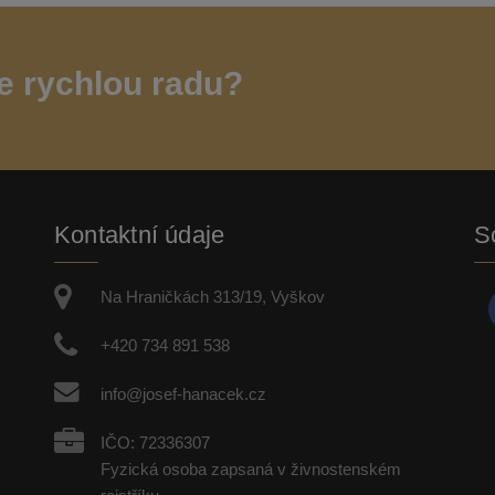
e rychlou radu?
Kontaktní údaje
So
Na Hraničkách 313/19, Vyškov
+420 734 891 538
info@josef-hanacek.cz
IČO: 72336307
Fyzická osoba zapsaná v živnostenském