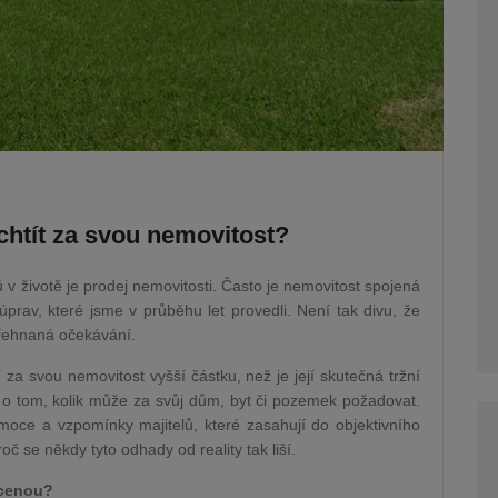
chtít za svou nemovitost?
v životě je prodej nemovitosti. Často je nemovitost spojená
prav, které jsme v průběhu let provedli. Není tak divu, že
řehnaná očekávání.
 za svou nemovitost vyšší částku, než je její skutečná tržní
y o tom, kolik může za svůj dům, byt či pozemek požadovat.
emoce a vzpomínky majitelů, které zasahují do objektivního
č se někdy tyto odhady od reality tak liší.
 cenou?