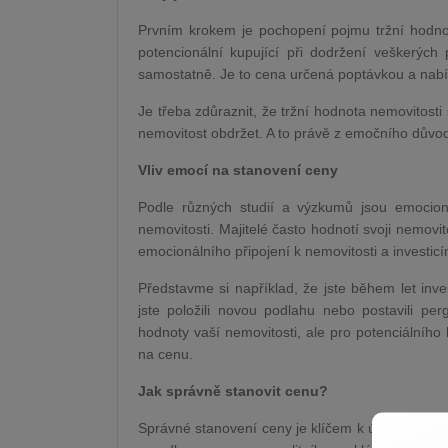
Prvním krokem je pochopení pojmu tržní hodnoty
potencionální kupující při dodržení veškerých
samostatně. Je to cena určená poptávkou a nabí
Je třeba zdůraznit, že tržní hodnota nemovitosti 
nemovitost obdržet. A to právě z emočního důvodu
Vliv emocí na stanovení ceny
Podle různých studií a výzkumů jsou emocionál
nemovitosti. Majitelé často hodnotí svoji nemovito
emocionálního připojení k nemovitosti a investicím,
Představme si například, že jste během let in
jste položili novou podlahu nebo postavili p
hodnoty vaší nemovitosti, ale pro potenciálního 
na cenu.
Jak správně stanovit cenu?
Správné stanovení ceny je klíčem k úspěšnému pr