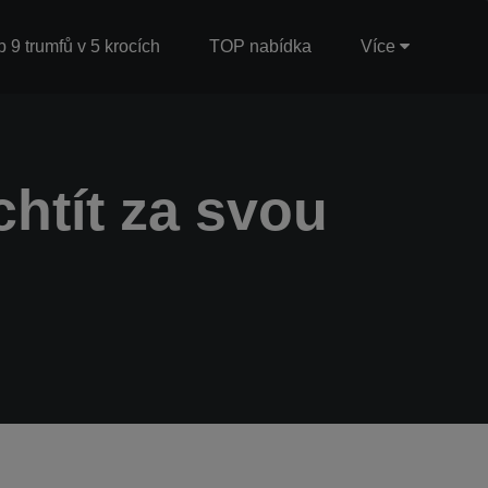
b 9 trumfů v 5 krocích
TOP nabídka
Více
htít za svou