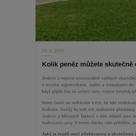
29. 9. 2023
Kolik peněz můžete skutečně 
Jedním z nejvíce emocionálně nabitých okamžiků 
s mnoha vzpomínkami, úsilím a investicemi do ú
když přijde čas na určení ceny, máme mnohdy p
Velmi často se setkávám s tím, že lidé očekávají
hodnota. Každý by měl mít realistické představ
Jedním z klíčových faktorů v této oblasti jsou 
hodnocení ceny. V tomto článku vám přiblížím, pro
Jaký je rozdíl mezi očekávanou a skutečnou