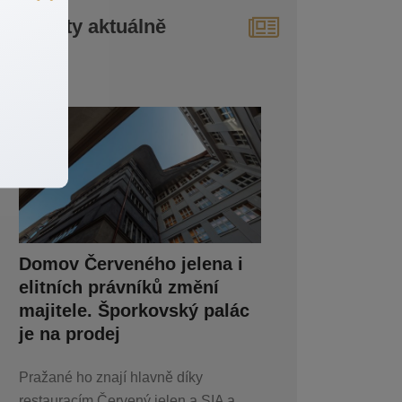
Reality aktuálně
Domov Červeného jelena i
elitních právníků změní
majitele. Šporkovský palác
je na prodej
Pražané ho znají hlavně díky
restauracím Červený jelen a SIA a