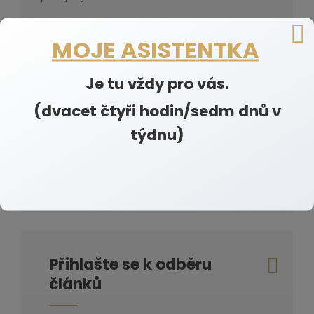
Pokud vás zajímá něco více osobního o mně -
MOJE ASISTENTKA
zde.
čtěte
Je tu vždy pro vás.
(dvacet čtyři hodin/sedm dnů v
týdnu)
Přihlašte se k odběru
článků