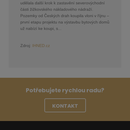
udělala další krok k zastavění severovýchodní
části žižkovského nákladového nádraží.
Pozemky od Českých drah koupila vloni v říjnu –
první etapu projektu na výstavbu bytových domů
už nabízí ke koupi, s...
Zdroj:
IHNED.cz
Potřebujete rychlou radu?
KONTAKT