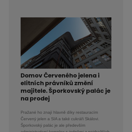
Domov Červeného jelena i
elitních právníků změní
majitele. Šporkovský palác je
na prodej
Pražané ho znají hlavně díky restauracím
Červený jelen a SIA a také cukráři Skálovi.
Šporkovský palác je ale především
administrativní komplex s jedněmi z nejdražších