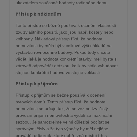
ukazatelem současné hodnoty rodinného domu.
Přístup k nákladům
Tento přístup se běžně používá k ocenění vlastností
tzv. zvláštního použití, jako jsou např. kostely nebo
knihovny. Nákladový přístup říká, že hodnota
nemovitosti by měla být v celkové výši nákladů na
výstavbu rovnocenné budovy. Pokud tedy chcete
,
vědět, jaká je hodnota konkrétní stavby
měli byste si
zároveň odpovědět otázkou, kolik by stálo vybudovat
stejnou konkrétní budovu ve stejné velikosti.
Přístup k příjmům
Přístup k příjmům se běžně používá k ocenění
bytových domů. Tento přístup říká, že hodnota
nemovitosti se určuje tak, že se vezme tzv. čistý
provozní příjem nemovitosti a vydělí se maximální
sazbou. Je samozřejmě velmi důležité počítat se
správnými čísly a že tyto výpočty by měl nejlépe
provádět odborník, který dobře zná místní trh s