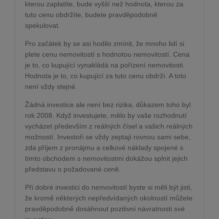
kterou zaplatíte, bude vyšší než hodnota, kterou za
tuto cenu obdržíte, budete pravděpodobně
spekulovat.
Pro začátek by se asi hodilo zmínit, že mnoho lidí si
plete cenu nemovitostí s hodnotou nemovitostí. Cena
je to, co kupující vynakládá na pořízení nemovitosti.
Hodnota je to, co kupující za tuto cenu obdrží. A toto
není vždy stejné.
Žádná investice ale není bez rizika, důkazem toho byl
rok 2008. Když investujete, mělo by vaše rozhodnutí
vycházet především z reálných čísel a vašich reálných
možností. Investoři se vždy zeptají rovnou sami sebe,
zda příjem z pronájmu a celkové náklady spojené s
tímto obchodem s nemovitostmi dokážou splnit jejich
představu o požadované ceně.
Při dobré investici do nemovitostí byste si měli být jisti,
že kromě některých nepředvídaných okolností můžete
pravděpodobně dosáhnout pozitivní návratnosti své