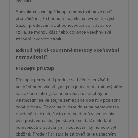
investice.
Spekulanti zase spíš koupí nemovitost na základě
přesvědčení, že hodnota majetku se výrazně zvýší.
Sázejí především na zhodnocování cen. Jdou do
rizika, že mohou část nebo dokonce všechny své
zásadní investice ztratit.
Existují nějaké souhrnné metody oceňování
nemovitostí?
Prodejní přístup
Přístup k porovnání prodeje se běžně používá k
ocenění nemovitostí typu jako je byt nebo rodinný dům
na základě toho, jaké nemovitosti s podobnými
vlastnostmi se ve stejné zeměpisné oblasti v poslední
době prodaly. Pokud se budete dívat na nemovitost v
rezidenční oblasti, často mnoho domů v sousedství
bylo postaveno stejným stavitelem, takže hledání
nemovitostí s podobnými vlastnostmi by nemělo být
obtížné. Prodejní přístup je zároveň také užitečným